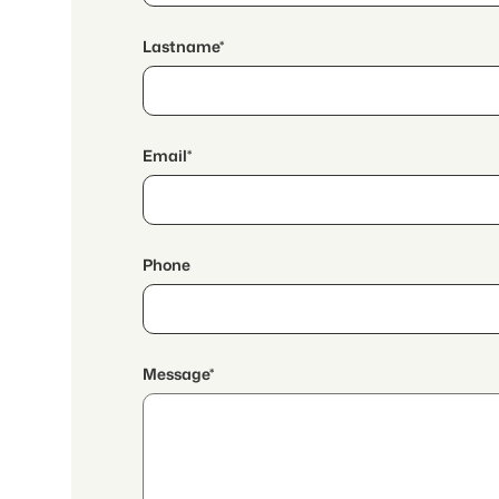
Lastname*
Email*
Phone
Message*
By continuing, I accept the
data protection declaration
and I authorize the transmission of