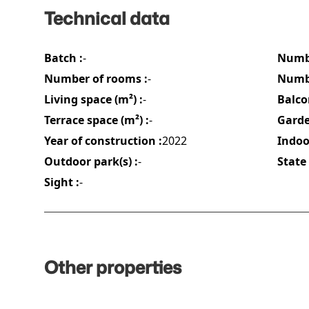
Technical data
Batch :
-
Numbe
Number of rooms :
-
Numbe
Living space (m²) :
-
Balco
Terrace space (m²) :
-
Garde
Year of construction :
2022
Indoor
Outdoor park(s) :
-
State 
Sight :
-
Other properties