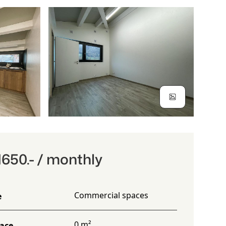
650.- / monthly
Commercial spaces
e
0 m²
face