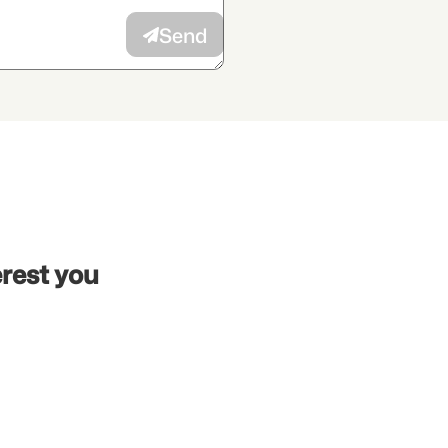
dvertiser.
Send
erest you