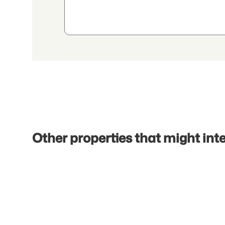
aggregated personal data related to my interests to the a
Other properties that might int