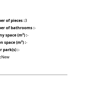
r of pieces :
3
r of bathrooms :
-
ny space (m²) :
-
n space (m²) :
-
 park(s) :
-
:
New