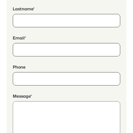
Lastname*
Email*
Phone
Message*
By continuing, I accept the
data protection declaration
and I
authorize the transmission of aggregated personal data related