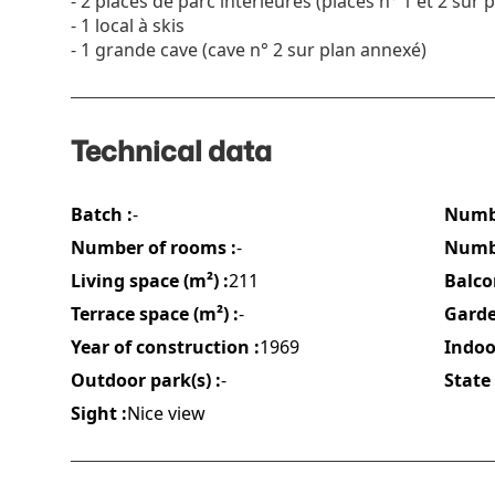
- 2 places de parc intérieures (places n° 1 et 2 sur
- 1 local à skis
- 1 grande cave (cave n° 2 sur plan annexé)
Technical data
Batch :
-
Numbe
Number of rooms :
-
Numbe
Living space (m²) :
211
Balco
Terrace space (m²) :
-
Garde
Year of construction :
1969
Indoor
Outdoor park(s) :
-
State 
Sight :
Nice view