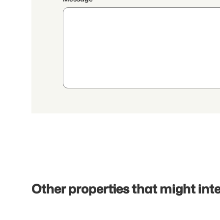
By continuing, I accept the
data protection declaration
and I authorize the transmission of
aggregated personal data related to my interests to the a
Other properties that might int