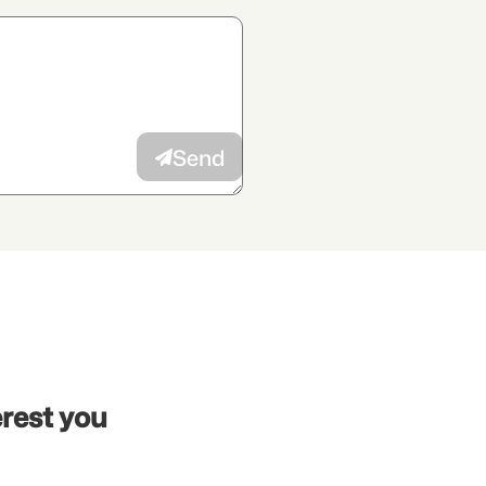
dvertiser.
Send
erest you