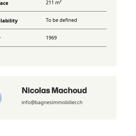
211 m²
face
To be defined
lability
1969
r
Nicolas Machoud
info@bagnesimmobilier.ch