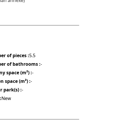
 plan annexé)
r of pieces :
5.5
r of bathrooms :
-
ny space (m²) :
-
n space (m²) :
-
 park(s) :
-
:
New