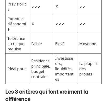
Prévisibilit
✔✔✔
✗
✔✔
é
Potentiel
d’économi
✗
✔✔✔
✔✔
e
Tolérance
au risque
Faible
Elevé
Moyenne
requise
Investisse
Résidence
urs,
La plupart
principale,
Idéal pour
liquidités
des
budget
important
projets
contraint
es
Les 3 critères qui font vraiment la
différence