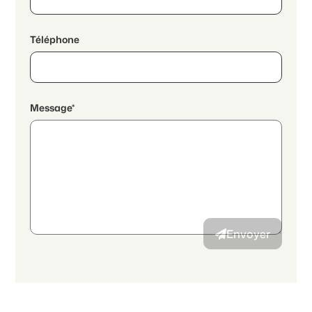
Téléphone
Message*
En poursuivant, j'accepte les
déclaration de protection des
données
et j’autorise la transmission de données personnelles
agrégées en lien avec mes intérêts à l’annonceur.
Envoyer