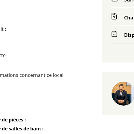
Cha
t :
Disp
tte
rmations concernant ce local.
de pièces :
-
de salles de bain :
-