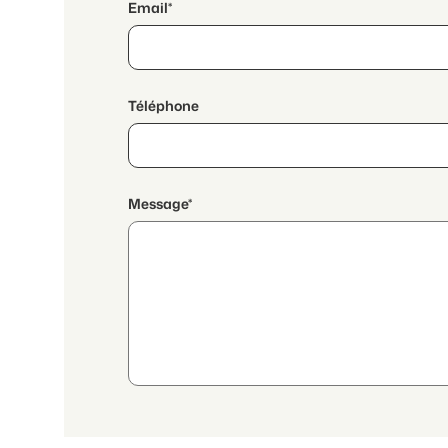
Email*
Téléphone
Message*
En poursuivant, j'accepte les
déclaration de protection
transmission de données personnelles agrégées en lien a