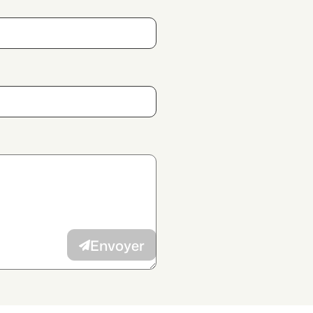
 des données
et j’autorise la
vec mes intérêts à l’annonceur.
Envoyer