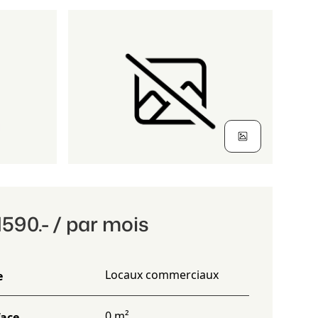
590.- / par mois
Locaux commerciaux
e
0 m²
face