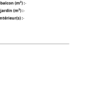
balcon (m²) :
-
jardin (m²) :
-
intérieur(s) :
-