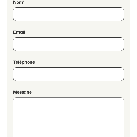
Nom*
Email*
Téléphone
Message*
En poursuivant, j'accepte les
déclaration de protection des
données
et j’autorise la transmission de données personnelles
agrégées en lien avec mes intérêts à l’annonceur.