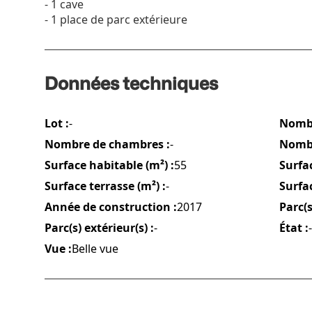
- 1 cave
- 1 place de parc extérieure
Données techniques
Lot :
-
Nombr
Nombre de chambres :
-
Nombr
Surface habitable (m²) :
55
Surfac
Surface terrasse (m²) :
-
Surfac
Année de construction :
2017
Parc(s
Parc(s) extérieur(s) :
-
État :
-
Vue :
Belle vue