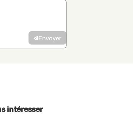
 des données
et j’autorise la
vec mes intérêts à l’annonceur.
Envoyer
s intéresser