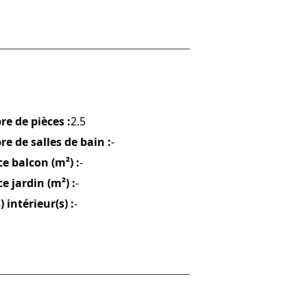
e de pièces :
2.5
e de salles de bain :
-
e balcon (m²) :
-
e jardin (m²) :
-
) intérieur(s) :
-