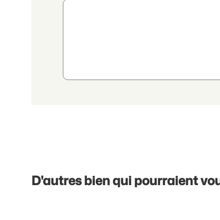
En poursuivant, j'accepte les
déclaration de protection
transmission de données personnelles agrégées en lien a
D'autres bien qui pourraient vou