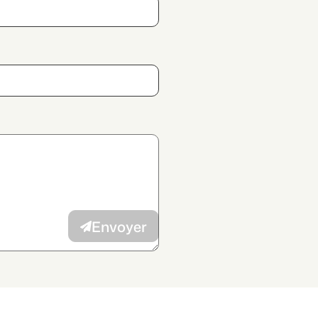
 des données
et j’autorise la
vec mes intérêts à l’annonceur.
Envoyer