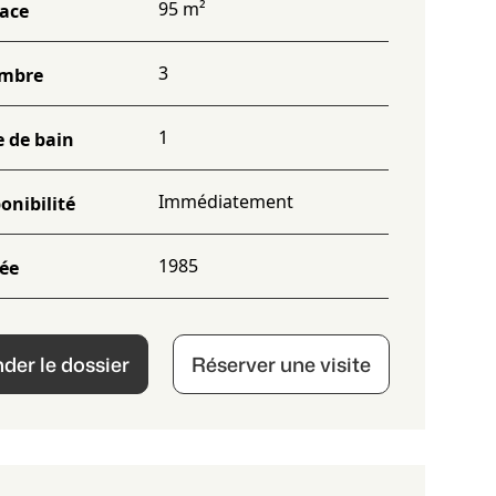
95 m²
face
3
mbre
1
e de bain
Immédiatement
onibilité
1985
ée
er le dossier
Réserver une visite