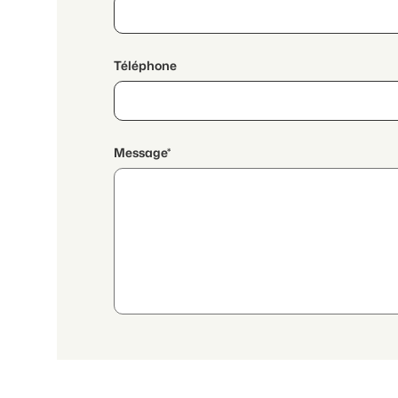
Téléphone
Message*
En poursuivant, j'accepte les
déclaration de protection
transmission de données personnelles agrégées en lien a