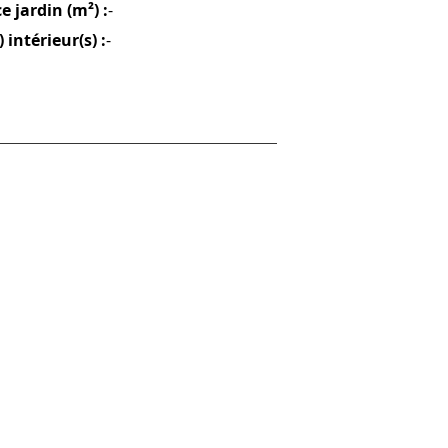
e jardin (m²) :
-
 intérieur(s) :
-