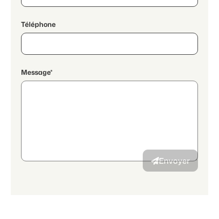
Téléphone
Message*
En poursuivant, j'accepte les
déclaration de protection des
données
et j’autorise la transmission de données personnelles
agrégées en lien avec mes intérêts à l’annonceur.
Envoyer