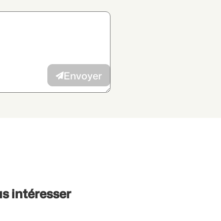
 des données
et j’autorise la
vec mes intérêts à l’annonceur.
Envoyer
s intéresser