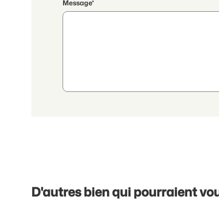
Message*
En poursuivant, j'accepte les
déclaration de protection
transmission de données personnelles agrégées en lien a
D'autres bien qui pourraient vou