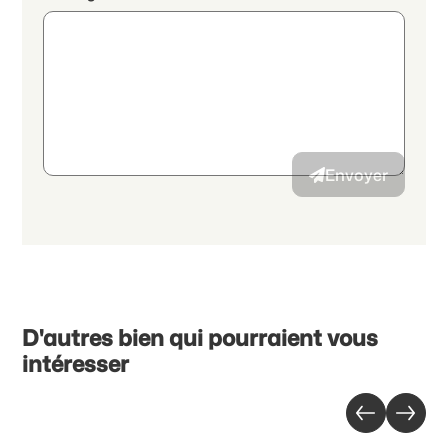
En poursuivant, j'accepte les
déclaration de protection des
données
et j’autorise la transmission de données personnelles
agrégées en lien avec mes intérêts à l’annonceur.
Envoyer
D'autres bien qui pourraient vous
intéresser