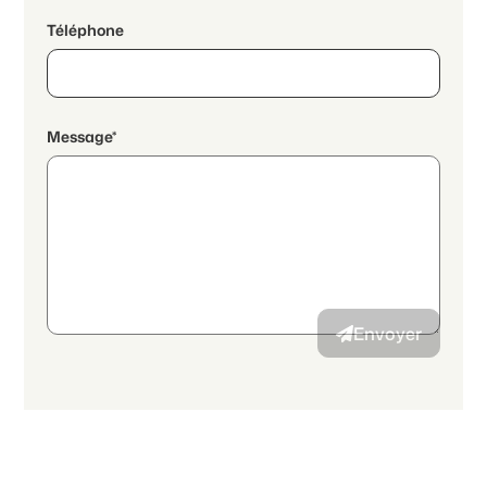
Téléphone
Message*
En poursuivant, j'accepte les
déclaration de protection des
données
et j’autorise la transmission de données personnelles
agrégées en lien avec mes intérêts à l’annonceur.
Envoyer