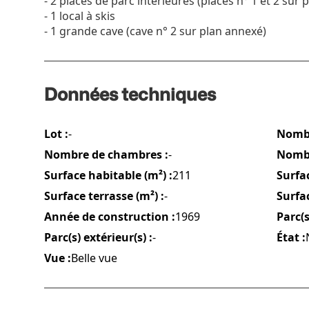
- 2 places de parc intérieures (places n° 1 et 2 sur
- 1 local à skis
- 1 grande cave (cave n° 2 sur plan annexé)
Données techniques
Lot :
-
Nombr
Nombre de chambres :
-
Nombr
Surface habitable (m²) :
211
Surfac
Surface terrasse (m²) :
-
Surfac
Année de construction :
1969
Parc(s
Parc(s) extérieur(s) :
-
État :
Vue :
Belle vue