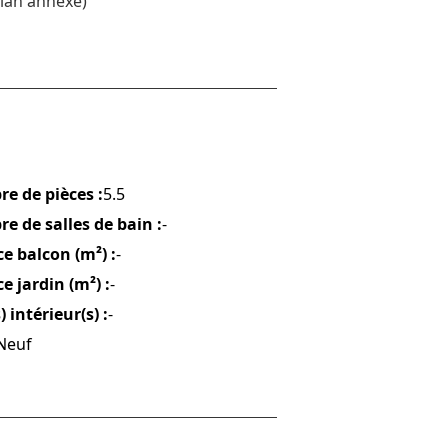
 plan annexé)
e de pièces :
5.5
e de salles de bain :
-
e balcon (m²) :
-
e jardin (m²) :
-
) intérieur(s) :
-
Neuf