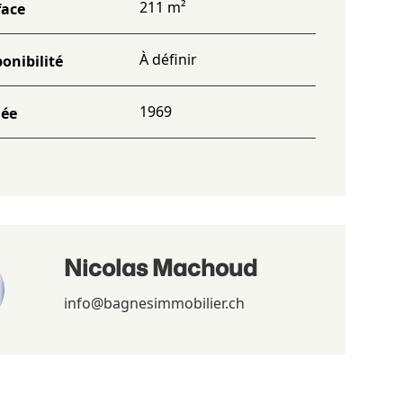
211 m²
face
À définir
onibilité
1969
ée
Nicolas Machoud
info@bagnesimmobilier.ch