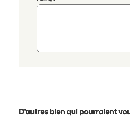
En poursuivant, j'accepte les
déclaration de protection
transmission de données personnelles agrégées en lien a
D'autres bien qui pourraient vou