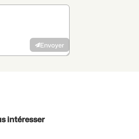
 des données
et j’autorise la
vec mes intérêts à l’annonceur.
Envoyer
s intéresser