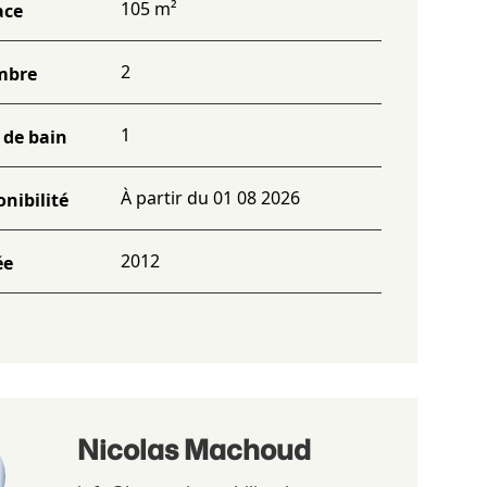
105 m²
ace
2
mbre
1
 de bain
À partir du 01 08 2026
onibilité
2012
ée
Nicolas Machoud