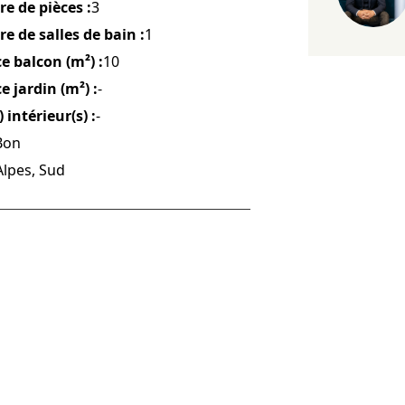
e de pièces :
3
 de salles de bain :
1
e balcon (m²) :
10
e jardin (m²) :
-
 intérieur(s) :
-
Bon
lpes, Sud