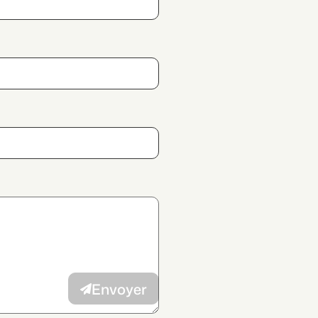
 des données
et j’autorise la
vec mes intérêts à l’annonceur.
Envoyer