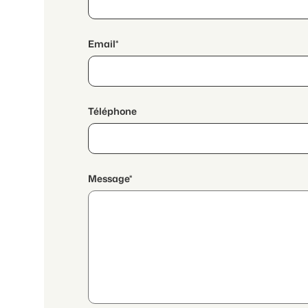
Email*
Téléphone
Message*
En poursuivant, j'accepte les
déclaration de protection
transmission de données personnelles agrégées en lien a